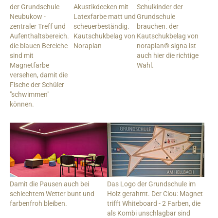
der Grundschule
Akustikdecken mit
Schulkinder der
Neubukow -
Latexfarbe matt und
Grundschule
zentraler Treff und
scheuerbeständig.
brauchen. der
Aufenthaltsbereich.
Kautschukbelag von
Kautschukbelag von
die blauen Bereiche
Noraplan
noraplan® signa ist
sind mit
auch hier die richtige
Magnetfarbe
Wahl.
versehen, damit die
Fische der Schüler
"schwimmen"
können.
Damit die Pausen auch bei
Das Logo der Grundschule im
schlechtem Wetter bunt und
Holz gerahmt. Der Clou: Magnet
farbenfroh bleiben.
trifft Whiteboard - 2 Farben, die
als Kombi unschlagbar sind